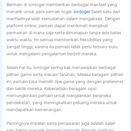
Bermain di iontogel memberikan berbagai manfaat yang
menarik untuk para pemain togel.
iontogel
Salah satu dari
manfaatnya ialah kemudahan dalam mengakses. Dengan
platform online, pemain dapat menikmati mengikuti
permainan di mana saja serta dimanapun tanpa ada batas
waktu waktu. Ini semua memberikan fleksibilitas yang
sangat tinggi, karena itu pemain tidak perlu terburu-buru
untuk mengalami pengalaman berjudi mereka.
Selain hal itu, iontogel sering kali menawarkan berbagai
pilihan game serta macam taruhan. Melalui beragam pilihan
ini, pemain bisa memilih tipe game yang dengan preferensi
dan taktik mereka. Keberadaan beragam opsi
memungkinkan pemain untuk menjalankan beraneka
pendekatan, yang meningkatkan peluang mereka untuk
mendapatkan kemenangan.
Pentingnya imbalan serta penawaran juga adalah salah
satu faktor menarik bermain iontogel. Banyak platform