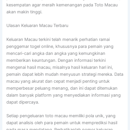
kesempatan agar meraih kemenangan pada Toto Macau
akan makin tinggi.
Ulasan Keluaran Macau Terbaru
Keluaran Macau terkini telah menarik perhatian ramai
penggemar togel online, khususnya para pemain yang
mencari-cari angka dan angka yang kemungkinan
memberikan keuntungan. Dengan informasi terkini
mengenai hasil macau, misalnya hasil keluaran hari ini,
pemain dapat lebih mudah menyusun strategi mereka. Data
macau yang akurat dan cepat menjadi penting untuk
memperbesar peluang menang, dan ini dapat ditemukan
dalam banyak platform yang menyediakan informasi yang
dapat dipercaya.
Setiap pengeluaran toto macau memiliki pola unik, yang
dapat analisis oleh para pemain untuk memprediksi hasil
pada masa mendatang. Perhatikanlah nomor keluaran