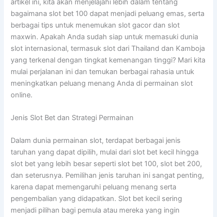
artikel ini, kita akan menjelajahi lebih dalam tentang
bagaimana slot bet 100 dapat menjadi peluang emas, serta
berbagai tips untuk menemukan slot gacor dan slot
maxwin. Apakah Anda sudah siap untuk memasuki dunia
slot internasional, termasuk slot dari Thailand dan Kamboja
yang terkenal dengan tingkat kemenangan tinggi? Mari kita
mulai perjalanan ini dan temukan berbagai rahasia untuk
meningkatkan peluang menang Anda di permainan slot
online.
Jenis Slot Bet dan Strategi Permainan
Dalam dunia permainan slot, terdapat berbagai jenis
taruhan yang dapat dipilih, mulai dari slot bet kecil hingga
slot bet yang lebih besar seperti slot bet 100, slot bet 200,
dan seterusnya. Pemilihan jenis taruhan ini sangat penting,
karena dapat memengaruhi peluang menang serta
pengembalian yang didapatkan. Slot bet kecil sering
menjadi pilihan bagi pemula atau mereka yang ingin