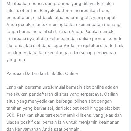
Manfaatkan bonus dan promosi yang ditawarkan oleh
situs slot online. Banyak platform memberikan bonus
pendaftaran, cashback, atau putaran gratis yang dapat
Anda gunakan untuk meningkatkan kesempatan menang
tanpa harus menambah taruhan Anda. Pastikan untuk
membaca syarat dan ketentuan dari setiap promo, seperti
slot qris atau slot dana, agar Anda mengetahui cara terbaik
untuk mendapatkan keuntungan dari setiap penawaran
yang ada.
Panduan Daftar dan Link Slot Online
Langkah pertama untuk mulai bermain slot online adalah
melakukan pendaftaran di situs yang terpercaya. Carilah
situs yang menyediakan berbagai pilihan slot dengan
taruhan yang bervariasi, dari slot bet kecil hingga slot bet
500. Pastikan situs tersebut memiliki lisensi yang jelas dan
ulasan positif dari pemain lain untuk menjamin keamanan
dan kenyamanan Anda saat bermain.