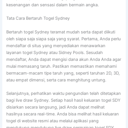
kesenangan dan sensasi dalam bermain angka.
Tata Cara Bertaruh Togel Sydney
Bertaruh togel Sydney teramat mudah serta dapat diikuti
oleh siapa saja siapa saja yang syarat. Pertama, Anda perlu
mendaftar di situs yang menyediakan menawarkan
layanan togel Sydney atau Sidney Pools. Sesudah
mendaftar, Anda dapat mengisi dana akun Anda Anda agar
mulai memasang taruh. Pastikan memastikan memahami
bermacam-macam tipe taruh yang, seperti taruhan 2D, 3D,
atau empat dimensi, serta cara menghitung untung.
Selanjutnya, perhatikan waktu pengundian telah ditetapkan
bagi live draw Sydney. Setiap hasil hasil keluaran togel SDY
disiarkan secara langsung, jadi Anda dapat melihat
hasilnya secara real-time. Anda bisa melihat hasil keluaran
togel di website resmi atau melalui aplikasi yang
mendukung mendukung live draw permainan togel SDY.