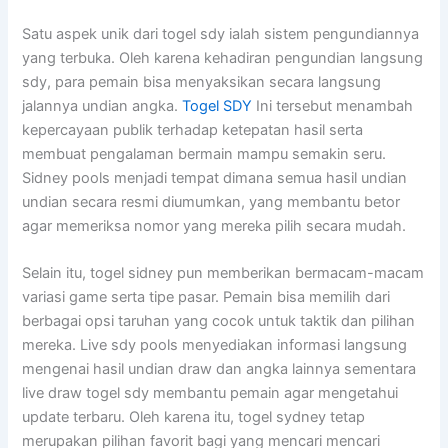
Satu aspek unik dari togel sdy ialah sistem pengundiannya
yang terbuka. Oleh karena kehadiran pengundian langsung
sdy, para pemain bisa menyaksikan secara langsung
jalannya undian angka.
Togel SDY
Ini tersebut menambah
kepercayaan publik terhadap ketepatan hasil serta
membuat pengalaman bermain mampu semakin seru.
Sidney pools menjadi tempat dimana semua hasil undian
undian secara resmi diumumkan, yang membantu betor
agar memeriksa nomor yang mereka pilih secara mudah.
Selain itu, togel sidney pun memberikan bermacam-macam
variasi game serta tipe pasar. Pemain bisa memilih dari
berbagai opsi taruhan yang cocok untuk taktik dan pilihan
mereka. Live sdy pools menyediakan informasi langsung
mengenai hasil undian draw dan angka lainnya sementara
live draw togel sdy membantu pemain agar mengetahui
update terbaru. Oleh karena itu, togel sydney tetap
merupakan pilihan favorit bagi yang mencari mencari