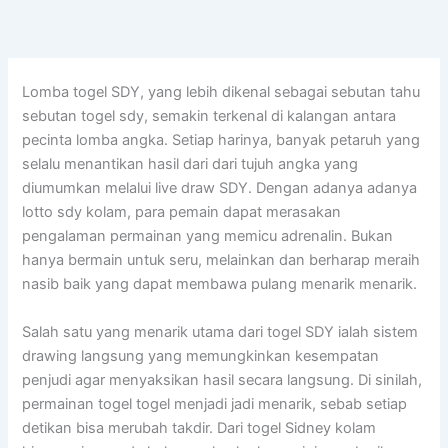
Skip
to
content
Lomba togel SDY, yang lebih dikenal sebagai sebutan tahu
sebutan togel sdy, semakin terkenal di kalangan antara
pecinta lomba angka. Setiap harinya, banyak petaruh yang
selalu menantikan hasil dari dari tujuh angka yang
diumumkan melalui live draw SDY. Dengan adanya adanya
lotto sdy kolam, para pemain dapat merasakan
pengalaman permainan yang memicu adrenalin. Bukan
hanya bermain untuk seru, melainkan dan berharap meraih
nasib baik yang dapat membawa pulang menarik menarik.
Salah satu yang menarik utama dari togel SDY ialah sistem
drawing langsung yang memungkinkan kesempatan
penjudi agar menyaksikan hasil secara langsung. Di sinilah,
permainan togel togel menjadi jadi menarik, sebab setiap
detikan bisa merubah takdir. Dari togel Sidney kolam