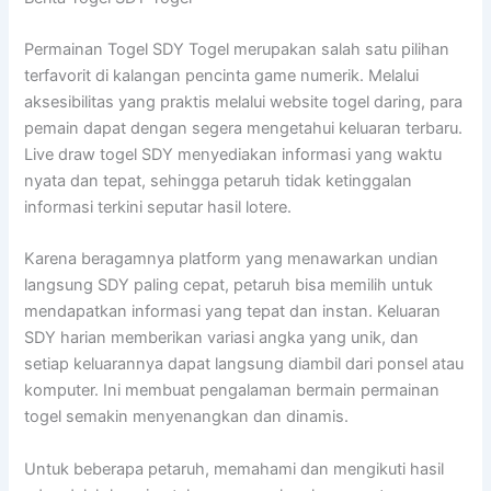
Permainan Togel SDY Togel merupakan salah satu pilihan
terfavorit di kalangan pencinta game numerik. Melalui
aksesibilitas yang praktis melalui website togel daring, para
pemain dapat dengan segera mengetahui keluaran terbaru.
Live draw togel SDY menyediakan informasi yang waktu
nyata dan tepat, sehingga petaruh tidak ketinggalan
informasi terkini seputar hasil lotere.
Karena beragamnya platform yang menawarkan undian
langsung SDY paling cepat, petaruh bisa memilih untuk
mendapatkan informasi yang tepat dan instan. Keluaran
SDY harian memberikan variasi angka yang unik, dan
setiap keluarannya dapat langsung diambil dari ponsel atau
komputer. Ini membuat pengalaman bermain permainan
togel semakin menyenangkan dan dinamis.
Untuk beberapa petaruh, memahami dan mengikuti hasil