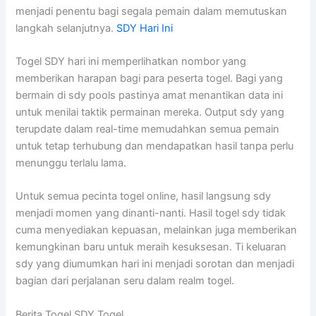
menjadi penentu bagi segala pemain dalam memutuskan
langkah selanjutnya.
SDY Hari Ini
Togel SDY hari ini memperlihatkan nombor yang
memberikan harapan bagi para peserta togel. Bagi yang
bermain di sdy pools pastinya amat menantikan data ini
untuk menilai taktik permainan mereka. Output sdy yang
terupdate dalam real-time memudahkan semua pemain
untuk tetap terhubung dan mendapatkan hasil tanpa perlu
menunggu terlalu lama.
Untuk semua pecinta togel online, hasil langsung sdy
menjadi momen yang dinanti-nanti. Hasil togel sdy tidak
cuma menyediakan kepuasan, melainkan juga memberikan
kemungkinan baru untuk meraih kesuksesan. Ti keluaran
sdy yang diumumkan hari ini menjadi sorotan dan menjadi
bagian dari perjalanan seru dalam realm togel.
Berita Togel SDY Togel