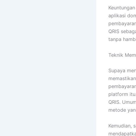
Keuntungan 
aplikasi do
pembayaran 
QRIS sebaga
tanpa hamba
Teknik Mem
Supaya men
memastikan
pembayaran 
platform it
QRIS. Umumn
metode yan
Kemudian, s
mendapatkan