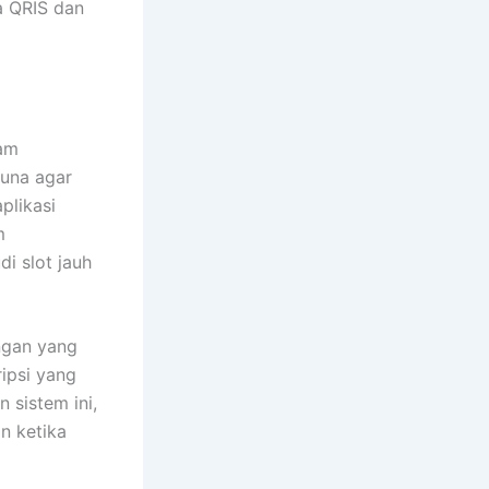
a QRIS dan
lam
guna agar
plikasi
m
i slot jauh
ungan yang
ipsi yang
 sistem ini,
n ketika