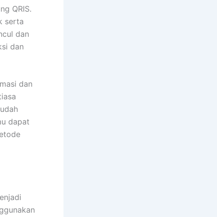
ng QRIS.
 serta
ncul dan
ksi dan
rmasi dan
tiasa
sudah
mu dapat
metode
enjadi
ggunakan