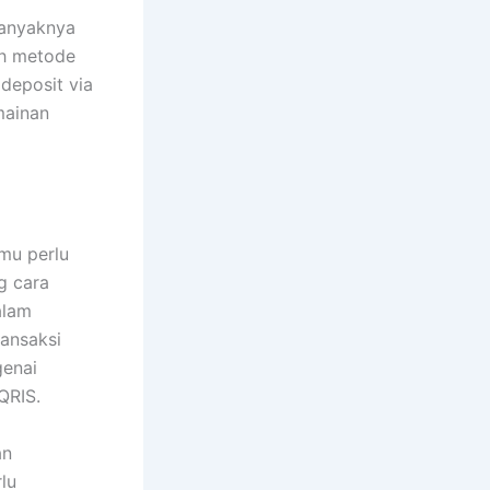
banyaknya
ih metode
deposit via
mainan
mu perlu
g cara
alam
ransaksi
genai
QRIS.
an
lu