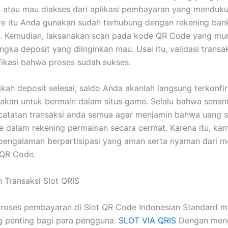
 atau mau diakses dari aplikasi pembayaran yang menduku
e itu Anda gunakan sudah terhubung dengan rekening bank
u. Kemudian, laksanakan scan pada kode QR Code yang mu
gka deposit yang diinginkan mau. Usai itu, validasi transa
fikasi bahwa proses sudah sukses.
gkah deposit selesai, saldo Anda akanlah langsung terkonfi
akan untuk bermain dalam situs game. Selalu bahwa senan
catatan transaksi anda semua agar menjamin bahwa uang 
e dalam rekening permainan secara cermat. Karena itu, ka
pengalaman berpartisipasi yang aman serta nyaman dari 
 QR Code.
 Transaksi Slot QRIS
roses pembayaran di Slot QR Code Indonesian Standard m
g penting bagi para pengguna.
SLOT VIA QRIS
Dengan men