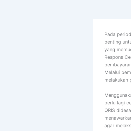
Skip
to
content
Pada period
penting unt
yang memud
Respons Cep
pembayaran 
Melalui pem
melakukan p
Menggunakan
perlu lagi 
QRIS didesa
menawarkan
agar melaks