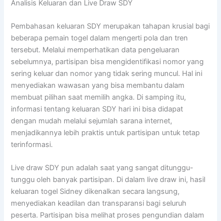
Analisis Keluaran dan Live Draw SDY
Pembahasan keluaran SDY merupakan tahapan krusial bagi
beberapa pemain togel dalam mengerti pola dan tren
tersebut. Melalui memperhatikan data pengeluaran
sebelumnya, partisipan bisa mengidentifikasi nomor yang
sering keluar dan nomor yang tidak sering muncul. Hal ini
menyediakan wawasan yang bisa membantu dalam
membuat pilihan saat memilih angka. Di samping itu,
informasi tentang keluaran SDY hari ini bisa didapat
dengan mudah melalui sejumlah sarana internet,
menjadikannya lebih praktis untuk partisipan untuk tetap
terinformasi.
Live draw SDY pun adalah saat yang sangat ditunggu-
tunggu oleh banyak partisipan. Di dalam live draw ini, hasil
keluaran togel Sidney dikenalkan secara langsung,
menyediakan keadilan dan transparansi bagi seluruh
peserta. Partisipan bisa melihat proses pengundian dalam