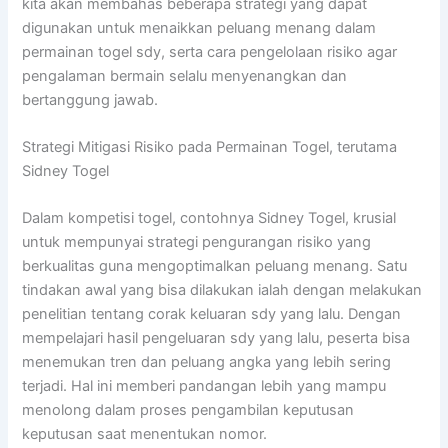
kita akan membahas beberapa strategi yang dapat
digunakan untuk menaikkan peluang menang dalam
permainan togel sdy, serta cara pengelolaan risiko agar
pengalaman bermain selalu menyenangkan dan
bertanggung jawab.
Strategi Mitigasi Risiko pada Permainan Togel, terutama
Sidney Togel
Dalam kompetisi togel, contohnya Sidney Togel, krusial
untuk mempunyai strategi pengurangan risiko yang
berkualitas guna mengoptimalkan peluang menang. Satu
tindakan awal yang bisa dilakukan ialah dengan melakukan
penelitian tentang corak keluaran sdy yang lalu. Dengan
mempelajari hasil pengeluaran sdy yang lalu, peserta bisa
menemukan tren dan peluang angka yang lebih sering
terjadi. Hal ini memberi pandangan lebih yang mampu
menolong dalam proses pengambilan keputusan
keputusan saat menentukan nomor.