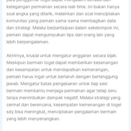
ketegangan permainan secara real-time. Ini bukan hanya
soal angka yang ditarik, melainkan dan soal menciptakan
komunitas yang pemain sama-sama membagikan data
dan strategi. Melalui berpartisipasi dalam sekelompok ini,
pemain dapat mengumpulkan tips dari orang lain yang
lebih berpengalaman.
Akhirnya, krusial untuk mengatur anggaran secara bijak.
Meskipun bermain togel dapat memberikan kesenangan
dan kesempatan untuk mendapatkan kemenangan,
pemain harus ingat untuk bertaruh dengan bertanggung
jawab. Mengatur batas pengeluaran untuk tiap sesi
bermain membantu menjaga permainan agar tetap seru
tanpa menimbulkan dampak negatif. Melalui strategi yang
cermat dan berencana, kesempatan kemenangan di togel
sdy bisa meningkat, menciptakan pengalaman bermain
yang lebih menyenangkan.