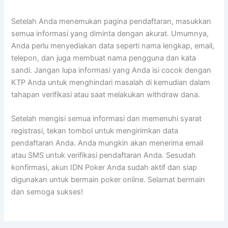
Setelah Anda menemukan pagina pendaftaran, masukkan
semua informasi yang diminta dengan akurat. Umumnya,
Anda perlu menyediakan data seperti nama lengkap, email,
telepon, dan juga membuat nama pengguna dan kata
sandi. Jangan lupa informasi yang Anda isi cocok dengan
KTP Anda untuk menghindari masalah di kemudian dalam
tahapan verifikasi atau saat melakukan withdraw dana.
Setelah mengisi semua informasi dan memenuhi syarat
registrasi, tekan tombol untuk mengirimkan data
pendaftaran Anda. Anda mungkin akan menerima email
atau SMS untuk verifikasi pendaftaran Anda. Sesudah
konfirmasi, akun IDN Poker Anda sudah aktif dan siap
digunakan untuk bermain poker online. Selamat bermain
dan semoga sukses!