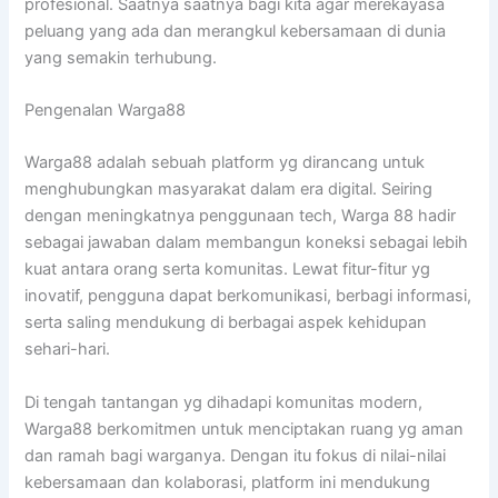
profesional. Saatnya saatnya bagi kita agar merekayasa
peluang yang ada dan merangkul kebersamaan di dunia
yang semakin terhubung.
Pengenalan Warga88
Warga88 adalah sebuah platform yg dirancang untuk
menghubungkan masyarakat dalam era digital. Seiring
dengan meningkatnya penggunaan tech, Warga 88 hadir
sebagai jawaban dalam membangun koneksi sebagai lebih
kuat antara orang serta komunitas. Lewat fitur-fitur yg
inovatif, pengguna dapat berkomunikasi, berbagi informasi,
serta saling mendukung di berbagai aspek kehidupan
sehari-hari.
Di tengah tantangan yg dihadapi komunitas modern,
Warga88 berkomitmen untuk menciptakan ruang yg aman
dan ramah bagi warganya. Dengan itu fokus di nilai-nilai
kebersamaan dan kolaborasi, platform ini mendukung