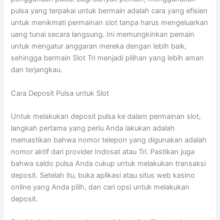
pulsa yang terpakai untuk bermain adalah cara yang efisien
untuk menikmati permainan slot tanpa harus mengeluarkan
uang tunai secara langsung. Ini memungkinkan pemain
untuk mengatur anggaran mereka dengan lebih baik,
sehingga bermain Slot Tri menjadi pilihan yang lebih aman
dan terjangkau.
Cara Deposit Pulsa untuk Slot
Untuk melakukan deposit pulsa ke dalam permainan slot,
langkah pertama yang perlu Anda lakukan adalah
memastikan bahwa nomor telepon yang digunakan adalah
nomor aktif dari provider Indosat atau Tri. Pastikan juga
bahwa saldo pulsa Anda cukup untuk melakukan transaksi
deposit. Setelah itu, buka aplikasi atau situs web kasino
online yang Anda pilih, dan cari opsi untuk melakukan
deposit.