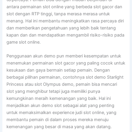
antara permainan slot online yang berbeda slot gacor dan
slot dengan RTP tinggi, tanpa merasa merasa untuk
menang. Hal ini membantu meningkatkan rasa percaya diri
dan memberikan pengetahuan yang lebih baik tentang
kapan dan dan mendapatkan mengambil risiko-risiko pada
game slot online.
Penggunaan akun demo pun memberi kesempatan untuk
menemukan permainan slot gacor yang paling cocok untuk
kesukaan dan gaya bermain setiap pemain. Dengan
berbagai pilihan permainan, contohnya slot demo Starlight
Princess atau slot Olympus demo, pemain bisa mencari
slot yang menghibur tetapi juga memiliki punya
kemungkinan meraih kemenangan yang baik. Hal ini
menjadikan akun demo slot sebagai alat yang penting
untuk memaksimalkan experience judi slot online, yang
membantu pemain di dalam proses mereka menuju
kemenangan yang besar di masa yang akan datang.