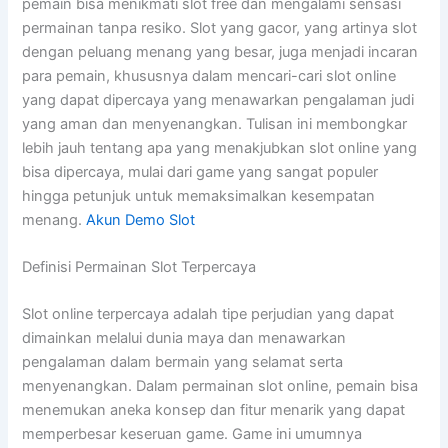
pemain bisa menikmati slot free dan mengalami sensasi
permainan tanpa resiko. Slot yang gacor, yang artinya slot
dengan peluang menang yang besar, juga menjadi incaran
para pemain, khususnya dalam mencari-cari slot online
yang dapat dipercaya yang menawarkan pengalaman judi
yang aman dan menyenangkan. Tulisan ini membongkar
lebih jauh tentang apa yang menakjubkan slot online yang
bisa dipercaya, mulai dari game yang sangat populer
hingga petunjuk untuk memaksimalkan kesempatan
menang.
Akun Demo Slot
Definisi Permainan Slot Terpercaya
Slot online terpercaya adalah tipe perjudian yang dapat
dimainkan melalui dunia maya dan menawarkan
pengalaman dalam bermain yang selamat serta
menyenangkan. Dalam permainan slot online, pemain bisa
menemukan aneka konsep dan fitur menarik yang dapat
memperbesar keseruan game. Game ini umumnya