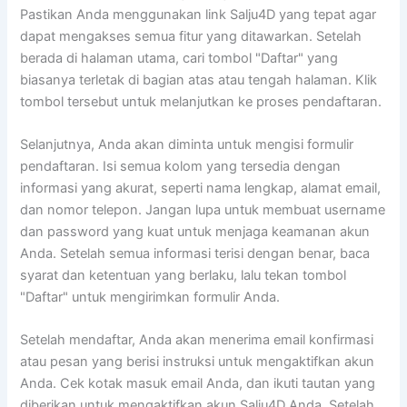
Pastikan Anda menggunakan link Salju4D yang tepat agar
dapat mengakses semua fitur yang ditawarkan. Setelah
berada di halaman utama, cari tombol "Daftar" yang
biasanya terletak di bagian atas atau tengah halaman. Klik
tombol tersebut untuk melanjutkan ke proses pendaftaran.
Selanjutnya, Anda akan diminta untuk mengisi formulir
pendaftaran. Isi semua kolom yang tersedia dengan
informasi yang akurat, seperti nama lengkap, alamat email,
dan nomor telepon. Jangan lupa untuk membuat username
dan password yang kuat untuk menjaga keamanan akun
Anda. Setelah semua informasi terisi dengan benar, baca
syarat dan ketentuan yang berlaku, lalu tekan tombol
"Daftar" untuk mengirimkan formulir Anda.
Setelah mendaftar, Anda akan menerima email konfirmasi
atau pesan yang berisi instruksi untuk mengaktifkan akun
Anda. Cek kotak masuk email Anda, dan ikuti tautan yang
diberikan untuk mengaktifkan akun Salju4D Anda. Setelah