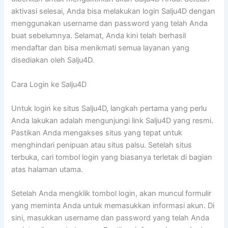
aktivasi selesai, Anda bisa melakukan login Salju4D dengan
menggunakan username dan password yang telah Anda
buat sebelumnya. Selamat, Anda kini telah berhasil
mendaftar dan bisa menikmati semua layanan yang
disediakan oleh Salju4D.
Cara Login ke Salju4D
Untuk login ke situs Salju4D, langkah pertama yang perlu
Anda lakukan adalah mengunjungi link Salju4D yang resmi.
Pastikan Anda mengakses situs yang tepat untuk
menghindari penipuan atau situs palsu. Setelah situs
terbuka, cari tombol login yang biasanya terletak di bagian
atas halaman utama.
Setelah Anda mengklik tombol login, akan muncul formulir
yang meminta Anda untuk memasukkan informasi akun. Di
sini, masukkan username dan password yang telah Anda