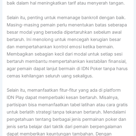
baik dalam hal meningkatkan tarif atau menyerah tangan.
Selain itu, penting untuk memanage bankroll dengan baik.
Masing-masing pemain perlu menentukan batas seberapa
besar modal yang bersedia dipertaruhkan sebelum awal
bertaruh. Ini menolong untuk mencegah kerugian besar
dan mempertahankan kontrol emosi ketika bermain.
Membagikan sebagian kecil dari modal untuk setiap sesi
bertaruh membantu mempertahankan kestabilan finansial,
agar pemain dapat lanjut bermain di IDN Poker tanpa harus
cemas kehilangan seluruh uang sekaligus.
Selain itu, memanfaatkan fitur-fitur yang ada di platform
IDN Play dapat memperbaiki kesan bertaruh. Misalnya,
partisipan bisa memanfaatkan tabel latihan atau cara gratis
untuk berlatih strategi tanpa tekanan bertaruh. Mendalami
pengetahuan tentang berbagai jenis permainan poker dan
jenis serta belajar dari taktik dari pemain berpengalaman
dapat memberikan keuntungan tambahan. Dengan