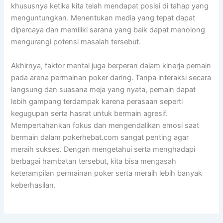
khususnya ketika kita telah mendapat posisi di tahap yang
menguntungkan. Menentukan media yang tepat dapat
dipercaya dan memiliki sarana yang baik dapat menolong
mengurangi potensi masalah tersebut.
Akhirnya, faktor mental juga berperan dalam kinerja pemain
pada arena permainan poker daring. Tanpa interaksi secara
langsung dan suasana meja yang nyata, pemain dapat
lebih gampang terdampak karena perasaan seperti
kegugupan serta hasrat untuk bermain agresif.
Mempertahankan fokus dan mengendalikan emosi saat
bermain dalam pokerhebat.com sangat penting agar
meraih sukses. Dengan mengetahui serta menghadapi
berbagai hambatan tersebut, kita bisa mengasah
keterampilan permainan poker serta meraih lebih banyak
keberhasilan.