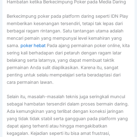
Hambatan ketika Berkecimpung Poker pada Media Daring
Berkecimpung poker pada platform daring seperti IDN Play
memberikan kesenangan tersendiri, tetapi tak lepas dari
berbagai ragam rintangan. Satu tantangan utama adalah
mencari pemain yang mempunyai level kemahiran yang
sama.
poker hebat
Pada ajang permainan poker online, kita
sering kali berhadapan dari petaruh dengan ragam latar
belakang serta latarnya, yang dapat membuat taktik
permainan Anda sulit diaplikasikan. Karena itu, sangat
penting untuk selalu mempelajari serta beradaptasi dari
cara permainan lawan.
Selain itu, masalah-masalah teknis juga seringkali muncul
sebagai hambatan tersendiri dalam proses bermain daring.
Ada kemungkinan yang terlibat dengan koneksi jaringan
yang tidak tidak stabil serta gangguan pada platform yang
dapat ajang terhenti atau hingga mengakibatkan
kegagalan. Kejadian seperti itu bisa amat frustrasi,