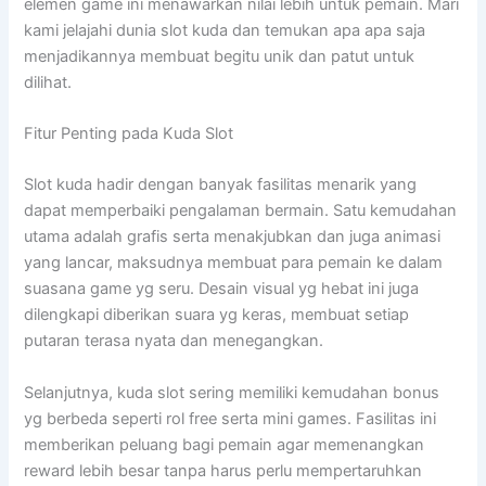
elemen game ini menawarkan nilai lebih untuk pemain. Mari
kami jelajahi dunia slot kuda dan temukan apa apa saja
menjadikannya membuat begitu unik dan patut untuk
dilihat.
Fitur Penting pada Kuda Slot
Slot kuda hadir dengan banyak fasilitas menarik yang
dapat memperbaiki pengalaman bermain. Satu kemudahan
utama adalah grafis serta menakjubkan dan juga animasi
yang lancar, maksudnya membuat para pemain ke dalam
suasana game yg seru. Desain visual yg hebat ini juga
dilengkapi diberikan suara yg keras, membuat setiap
putaran terasa nyata dan menegangkan.
Selanjutnya, kuda slot sering memiliki kemudahan bonus
yg berbeda seperti rol free serta mini games. Fasilitas ini
memberikan peluang bagi pemain agar memenangkan
reward lebih besar tanpa harus perlu mempertaruhkan