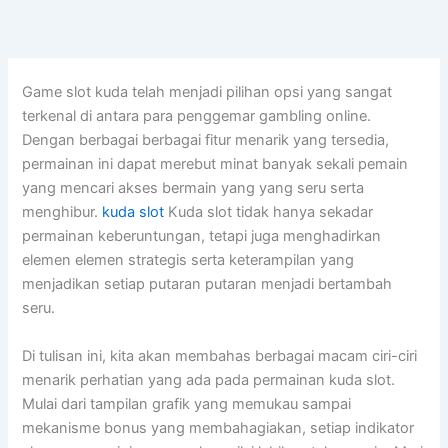
Skip
to
content
Game slot kuda telah menjadi pilihan opsi yang sangat
terkenal di antara para penggemar gambling online.
Dengan berbagai berbagai fitur menarik yang tersedia,
permainan ini dapat merebut minat banyak sekali pemain
yang mencari akses bermain yang yang seru serta
menghibur.
kuda slot
Kuda slot tidak hanya sekadar
permainan keberuntungan, tetapi juga menghadirkan
elemen elemen strategis serta keterampilan yang
menjadikan setiap putaran putaran menjadi bertambah
seru.
Di tulisan ini, kita akan membahas berbagai macam ciri-ciri
menarik perhatian yang ada pada permainan kuda slot.
Mulai dari tampilan grafik yang memukau sampai
mekanisme bonus yang membahagiakan, setiap indikator