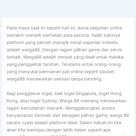
Skip
to
content
Pada masa saat ini seperti hari ini, dunia perjudian online
semakin menarik perhatian para pecinta. Salah satunya
platform yang pernah menarik minat sejumlah individu
adalah warga88. Dengan ragam pilihan game dan servis
terbaik, Warga88 adalah tempat yang ideal untuk mereka
yang penggemar taruhan. Terutama untuk orang-orang
yang menyukai permainan judi online seperti sbobet,
warga88 menawarkan sensasi tanpa banding.
Bagi penggemar togel, baik togel Singapura, togel Hong
Kong, atau togel Sydney, Warga 88 memang menawarkan
ragam kemudahan menarik. Menggabungkan antara
kenyamanan bermain dan beragam pilihan game, warga 88
secara nyata adalah platform ideal. Dalam tulisan ini kita
akan kita meninjau dengan lebih dalam seperti apa