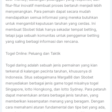
fitur-fitur inovatif membuat proses bertaruh menjadi lebih
menyenangkan. Para pemain dapat secara mudah
mendapatkan semua informasi yang mereka butuhkan
untuk mengambil keputusan taruhan yang cerdas. Ini
membuat Sbobet tidak hanya sekadar tempat betting,
tetapi juga sebuah komunitas untuk penggemar betting
yang saling berbagi informasi dan rencana.
Togel Online: Peluang dan Taktik
Togel daring adalah sebuah jenis permainan yang kian
terkenal di kalangan pecinta taruhan, khususnya di
Indonesia. Situs sebagaimana Warga88 dan Sbobet
menyediakan berbagai jenis game togel misalnya togel
Singapore, lotto Hongkong, dan lotto Sydney. Para petaruh
dapat menentukan antara berbagai jenis taruhan, yang
memberikan kesempatan menang yang beragam. Dengan
cara memahami aturan fundamental dan tipe bet yang ada,