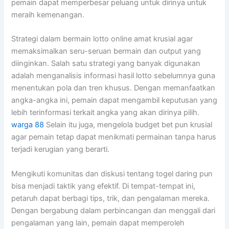
pemain dapat memperbesar peluang untuk dirinya untuk
meraih kemenangan.
Strategi dalam bermain lotto online amat krusial agar
memaksimalkan seru-seruan bermain dan output yang
diinginkan. Salah satu strategi yang banyak digunakan
adalah menganalisis informasi hasil lotto sebelumnya guna
menentukan pola dan tren khusus. Dengan memanfaatkan
angka-angka ini, pemain dapat mengambil keputusan yang
lebih terinformasi terkait angka yang akan dirinya pilih.
warga 88
Selain itu juga, mengelola budget bet pun krusial
agar pemain tetap dapat menikmati permainan tanpa harus
terjadi kerugian yang berarti.
Mengikuti komunitas dan diskusi tentang togel daring pun
bisa menjadi taktik yang efektif. Di tempat-tempat ini,
petaruh dapat berbagi tips, trik, dan pengalaman mereka.
Dengan bergabung dalam perbincangan dan menggali dari
pengalaman yang lain, pemain dapat memperoleh