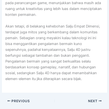
pada perancangan game, menunjukkan bahwa masih ada
ruang untuk kreativitas yang lebih luas dalam menciptakan
konten permainan.
Akan tetapi, di belakang kehebohan Salju Empat Dimensi,
terdapat juga mitos yang berkembang dalam komunitas
pemain. Sebagian orang meyakini kalau teknologi ini ini
bisa menggantikan pengalaman bermain kuno
sepenuhnya, padahal kenyataannya, Salju 4D justru
berfungsi sebagai tambahan dan bukan pengganti.
Pengalaman bermain yang sangat berkualitas selalu
berdasarkan konsep gameplay, narratif, dan hubungan
sosial, sedangkan Salju 4D hanya dapat menambahkan
elemen-elemen itu jika diterapkan secara bijak.
PREVIOUS
NEXT