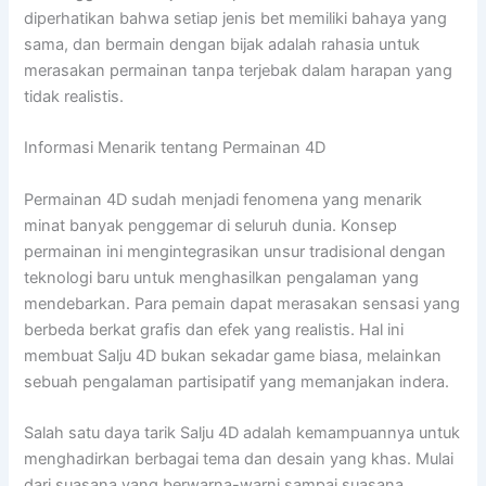
diperhatikan bahwa setiap jenis bet memiliki bahaya yang
sama, dan bermain dengan bijak adalah rahasia untuk
merasakan permainan tanpa terjebak dalam harapan yang
tidak realistis.
Informasi Menarik tentang Permainan 4D
Permainan 4D sudah menjadi fenomena yang menarik
minat banyak penggemar di seluruh dunia. Konsep
permainan ini mengintegrasikan unsur tradisional dengan
teknologi baru untuk menghasilkan pengalaman yang
mendebarkan. Para pemain dapat merasakan sensasi yang
berbeda berkat grafis dan efek yang realistis. Hal ini
membuat Salju 4D bukan sekadar game biasa, melainkan
sebuah pengalaman partisipatif yang memanjakan indera.
Salah satu daya tarik Salju 4D adalah kemampuannya untuk
menghadirkan berbagai tema dan desain yang khas. Mulai
dari suasana yang berwarna-warni sampai suasana