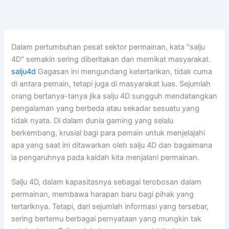
Skip
to
content
Dalam pertumbuhan pesat sektor permainan, kata "salju
4D" semakin sering diberitakan dan memikat masyarakat.
salju4d
Gagasan ini mengundang ketertarikan, tidak cuma
di antara pemain, tetapi juga di masyarakat luas. Sejumlah
orang bertanya-tanya jika salju 4D sungguh mendatangkan
pengalaman yang berbeda atau sekadar sesuatu yang
tidak nyata. Di dalam dunia gaming yang selalu
berkembang, krusial bagi para pemain untuk menjelajahi
apa yang saat ini ditawarkan oleh salju 4D dan bagaimana
ia pengaruhnya pada kaidah kita menjalani permainan.
Salju 4D, dalam kapasitasnya sebagai terobosan dalam
permainan, membawa harapan baru bagi pihak yang
tertariknya. Tetapi, dari sejumlah informasi yang tersebar,
sering bertemu berbagai pernyataan yang mungkin tak