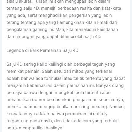
selalu akurat. Tulisan ini akan mengupas lebih dalam
tentang salju 4D, meneliti perbedaan realita dan kata-kata
yang ada, serta menghadirkan pengertian yang lebih
terang tentang apa yang kemungkinan kita nikmati dari
pengalaman gaming ini. Mari, kita menelusuri keindahan
dan rintangan yang dapat ditemui oleh salju 4D.
Legenda di Balik Permainan Salju 4D
Salju 4D sering kali dikelilingi oleh berbagai teguh yang
memikat pemain. Salah satu dari mitos yang terkenal
adalah bahwa ada formulasi atau taktik tertentu yang dapat
menjamin keberhasilan dalam permainan ini. Banyak orang
percaya bahwa dengan mengikuti pola tertentu atau
meramalkan nomor berdasarkan pengalaman sebelumnya,
mereka mampu mengoptimalkan peluang menang. Namun,
kenyataannya adalah bahwa permainan ini entirely
tergantung pada nasib, dan tidak ada cara yang terbukti
untuk memprediksi hasilnya.