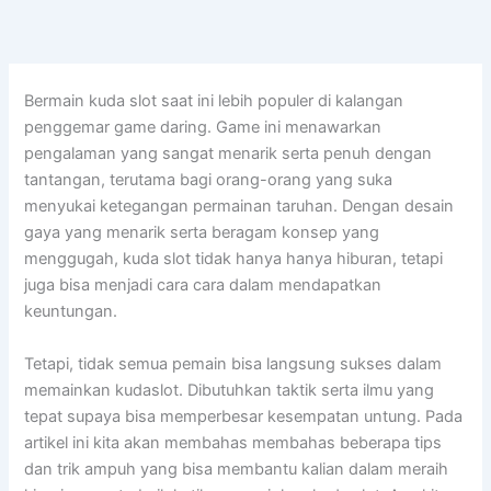
Skip
to
content
Bermain kuda slot saat ini lebih populer di kalangan
penggemar game daring. Game ini menawarkan
pengalaman yang sangat menarik serta penuh dengan
tantangan, terutama bagi orang-orang yang suka
menyukai ketegangan permainan taruhan. Dengan desain
gaya yang menarik serta beragam konsep yang
menggugah, kuda slot tidak hanya hanya hiburan, tetapi
juga bisa menjadi cara cara dalam mendapatkan
keuntungan.
Tetapi, tidak semua pemain bisa langsung sukses dalam
memainkan kudaslot. Dibutuhkan taktik serta ilmu yang
tepat supaya bisa memperbesar kesempatan untung. Pada
artikel ini kita akan membahas membahas beberapa tips
dan trik ampuh yang bisa membantu kalian dalam meraih