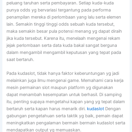
peluang taruhan serta pembayaran. Setiap kuda-kuda
punya odds yg bervariasi tergantung pada performa
penampilan mereka di perlombaan yang lalu serta elemen
lain. Semakin tinggi tinggi odds sebuah kuda tersebut,
maka semakin besar pula potensi menang yg dapat diraih
jika kuda tersebut. Karena itu, menelaah mengenai rekam
jejak perlombaan serta data kuda bakal sangat berguna
dalam mengambil mengambil keputusan yang tepat pada
saat bertaruh.
Pada kudaslot, tidak hanya faktor keberuntungan yg jadi
melainkan juga ilmu mengenai game. Memahami cara kerja
mesin permainan slot maupun platform yg digunakan
dapat menambah kesempatan untuk berhasil. Di samping
itu, penting supaya mengetahui kapan yang yg tepat dalam
bertaruh serta kapan harus menarik diri.
kudaslot
Dengan
gabungan pengetahuan serta taktik yg baik, pemain dapat
meningkatkan pengalaman bermain bermain kudaslot serta
mendapatkan output yg memuaskan.