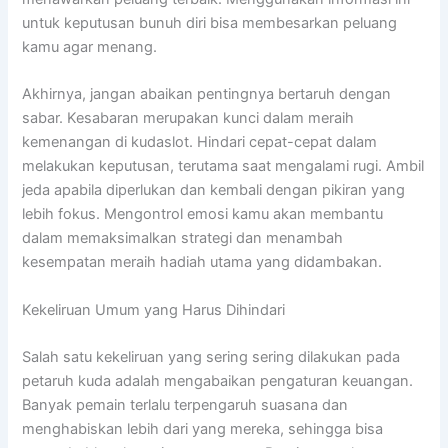
untuk keputusan bunuh diri bisa membesarkan peluang
kamu agar menang.
Akhirnya, jangan abaikan pentingnya bertaruh dengan
sabar. Kesabaran merupakan kunci dalam meraih
kemenangan di kudaslot. Hindari cepat-cepat dalam
melakukan keputusan, terutama saat mengalami rugi. Ambil
jeda apabila diperlukan dan kembali dengan pikiran yang
lebih fokus. Mengontrol emosi kamu akan membantu
dalam memaksimalkan strategi dan menambah
kesempatan meraih hadiah utama yang didambakan.
Kekeliruan Umum yang Harus Dihindari
Salah satu kekeliruan yang sering sering dilakukan pada
petaruh kuda adalah mengabaikan pengaturan keuangan.
Banyak pemain terlalu terpengaruh suasana dan
menghabiskan lebih dari yang mereka, sehingga bisa