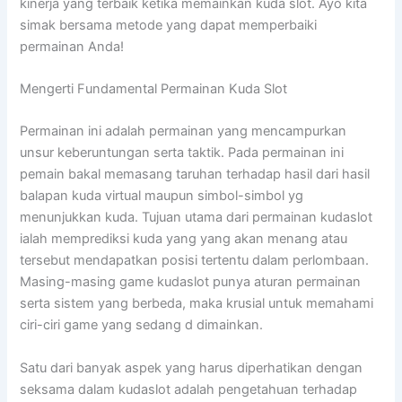
kinerja yang terbaik ketika memainkan kuda slot. Ayo kita
simak bersama metode yang dapat memperbaiki
permainan Anda!
Mengerti Fundamental Permainan Kuda Slot
Permainan ini adalah permainan yang mencampurkan
unsur keberuntungan serta taktik. Pada permainan ini
pemain bakal memasang taruhan terhadap hasil dari hasil
balapan kuda virtual maupun simbol-simbol yg
menunjukkan kuda. Tujuan utama dari permainan kudaslot
ialah memprediksi kuda yang yang akan menang atau
tersebut mendapatkan posisi tertentu dalam perlombaan.
Masing-masing game kudaslot punya aturan permainan
serta sistem yang berbeda, maka krusial untuk memahami
ciri-ciri game yang sedang d dimainkan.
Satu dari banyak aspek yang harus diperhatikan dengan
seksama dalam kudaslot adalah pengetahuan terhadap