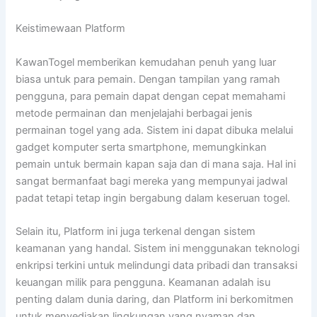
Keistimewaan Platform
KawanTogel memberikan kemudahan penuh yang luar
biasa untuk para pemain. Dengan tampilan yang ramah
pengguna, para pemain dapat dengan cepat memahami
metode permainan dan menjelajahi berbagai jenis
permainan togel yang ada. Sistem ini dapat dibuka melalui
gadget komputer serta smartphone, memungkinkan
pemain untuk bermain kapan saja dan di mana saja. Hal ini
sangat bermanfaat bagi mereka yang mempunyai jadwal
padat tetapi tetap ingin bergabung dalam keseruan togel.
Selain itu, Platform ini juga terkenal dengan sistem
keamanan yang handal. Sistem ini menggunakan teknologi
enkripsi terkini untuk melindungi data pribadi dan transaksi
keuangan milik para pengguna. Keamanan adalah isu
penting dalam dunia daring, dan Platform ini berkomitmen
untuk menyediakan lingkungan yang nyaman dan