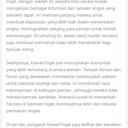
togel. Dengan wadah ini, peserta bisa secara mudah
mengakses berbagai informasi dan ramalan angka yang
semakin tepat. Ini memberi peluang mereka untuk
membuat keputusan yang lebih baik dalam menentukan
angka, meningkatkan peluang para pemain untuk meraih
kemenangan. Di samping itu, akses yang mudah tersebut
juga membuat permainan kalau lebih menjanjikan bagi
banyak orang.
Selanjutnya, KawanTogel pun menciptakan komunitas
yang lebih terhubung di antara pemain. Tempat diskusi dan
forum yang disediakan memberikan kesempatan pemain
untuk bertukar strategi dan cerita. Ini menambah rasa
kebersamaan di kalangan pemain, sehingga mereka tidak
merasa bermain sendirian. Interaksi sosial ini menambah
hal baru di bermain togel, membuatnya lebih dari sekadar
permainan angka.
Di sisi lain, pengaruh KawanTogel juga terlihat dari kenaikan