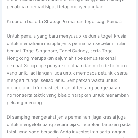
perjalanan berpartisipasi tetap menyenangkan.
Ki sendiri beserta Strategi Permainan togel bagi Pemula
Untuk pemula yang baru menyusup ke dunia togel, krusial
untuk memahami multiple jenis permainan sebelum mulai
berjudi. Togel Singapore, Togel Sydney, serta Togel
Hongkong merupakan sejumlah tipe semua terkenal
dikenal. Setiap tipe punya ketentuan dan metode bermain
yang unik, jadi jangan lupa untuk membaca petunjuk serta
mengerti fungsi setiap jenis. Sempatkan waktu untuk
mengetahui informasi lebih lanjut tentang pengeluaran
nomor serta taktik yang bisa diharapkan untuk menambah
peluang menang.
Di samping mengetahui jenis permainan, juga krusial juga
untuk mengelola uang secara bijak. Tetapkan batasan pada
total uang yang bersedia Anda investasikan serta jangan