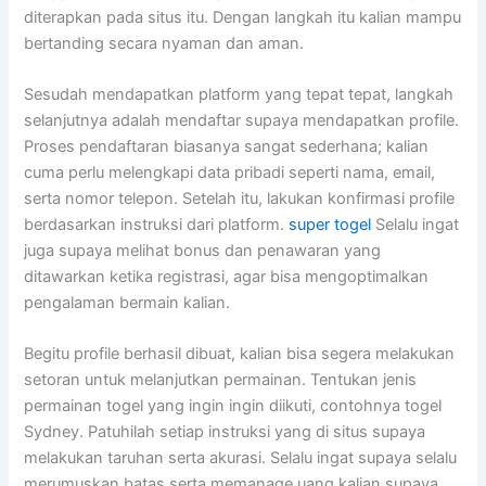
diterapkan pada situs itu. Dengan langkah itu kalian mampu
bertanding secara nyaman dan aman.
Sesudah mendapatkan platform yang tepat tepat, langkah
selanjutnya adalah mendaftar supaya mendapatkan profile.
Proses pendaftaran biasanya sangat sederhana; kalian
cuma perlu melengkapi data pribadi seperti nama, email,
serta nomor telepon. Setelah itu, lakukan konfirmasi profile
berdasarkan instruksi dari platform.
super togel
Selalu ingat
juga supaya melihat bonus dan penawaran yang
ditawarkan ketika registrasi, agar bisa mengoptimalkan
pengalaman bermain kalian.
Begitu profile berhasil dibuat, kalian bisa segera melakukan
setoran untuk melanjutkan permainan. Tentukan jenis
permainan togel yang ingin ingin diikuti, contohnya togel
Sydney. Patuhilah setiap instruksi yang di situs supaya
melakukan taruhan serta akurasi. Selalu ingat supaya selalu
merumuskan batas serta memanage uang kalian supaya