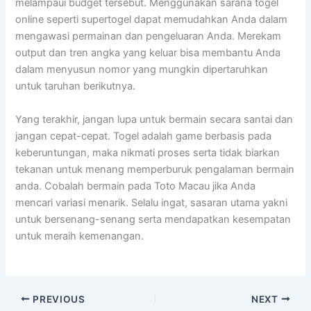
melampaui budget tersebut. Menggunakan sarana togel
online seperti supertogel dapat memudahkan Anda dalam
mengawasi permainan dan pengeluaran Anda. Merekam
output dan tren angka yang keluar bisa membantu Anda
dalam menyusun nomor yang mungkin dipertaruhkan
untuk taruhan berikutnya.
Yang terakhir, jangan lupa untuk bermain secara santai dan
jangan cepat-cepat. Togel adalah game berbasis pada
keberuntungan, maka nikmati proses serta tidak biarkan
tekanan untuk menang memperburuk pengalaman bermain
anda. Cobalah bermain pada Toto Macau jika Anda
mencari variasi menarik. Selalu ingat, sasaran utama yakni
untuk bersenang-senang serta mendapatkan kesempatan
untuk meraih kemenangan.
PREVIOUS
NEXT