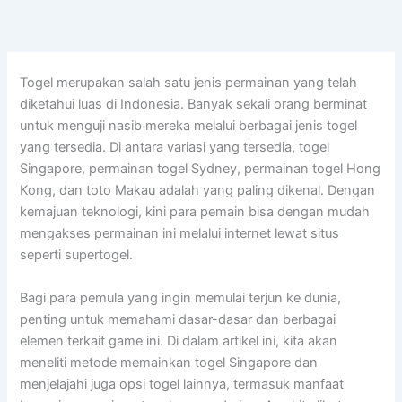
Skip
to
content
Togel merupakan salah satu jenis permainan yang telah
diketahui luas di Indonesia. Banyak sekali orang berminat
untuk menguji nasib mereka melalui berbagai jenis togel
yang tersedia. Di antara variasi yang tersedia, togel
Singapore, permainan togel Sydney, permainan togel Hong
Kong, dan toto Makau adalah yang paling dikenal. Dengan
kemajuan teknologi, kini para pemain bisa dengan mudah
mengakses permainan ini melalui internet lewat situs
seperti supertogel.
Bagi para pemula yang ingin memulai terjun ke dunia,
penting untuk memahami dasar-dasar dan berbagai
elemen terkait game ini. Di dalam artikel ini, kita akan
meneliti metode memainkan togel Singapore dan
menjelajahi juga opsi togel lainnya, termasuk manfaat