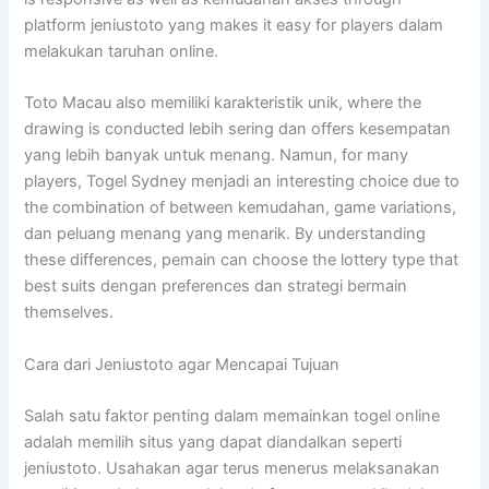
platform jeniustoto yang makes it easy for players dalam
melakukan taruhan online.
Toto Macau also memiliki karakteristik unik, where the
drawing is conducted lebih sering dan offers kesempatan
yang lebih banyak untuk menang. Namun, for many
players, Togel Sydney menjadi an interesting choice due to
the combination of between kemudahan, game variations,
dan peluang menang yang menarik. By understanding
these differences, pemain can choose the lottery type that
best suits dengan preferences dan strategi bermain
themselves.
Cara dari Jeniustoto agar Mencapai Tujuan
Salah satu faktor penting dalam memainkan togel online
adalah memilih situs yang dapat diandalkan seperti
jeniustoto. Usahakan agar terus menerus melaksanakan