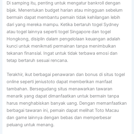
Di samping itu, penting untuk mengatur bankroll dengan
bijak. Menentukan budget harian atau mingguan sebelum
bermain dapat membantu pemain tidak kehilangan lebih
dari yang mereka mampu. Ketika bertaruh togel Sydney
atau togel lainnya seperti togel Singapore dan togel
Hongkong, disiplin dalam pengelolaan keuangan adalah
kunci untuk menikmati permainan tanpa menimbulkan
tekanan finansial. Ingat untuk tidak terbawa emosi dan
tetap bertaruh sesuai rencana.
Terakhir, ikut berbagai penawaran dan bonus di situs togel
online seperti jeniustoto dapat memberikan manfaat
tambahan. Bersegudang situs menawarkan tawaran
menarik yang dapat dimanfaatkan untuk bermain tanpa
harus menghabiskan banyak uang. Dengan memanfaatkan
berbagai tawaran ini, pemain dapat melihat Toto Macau
dan game lainnya dengan bebas dan memperbesar
peluang untuk menang.