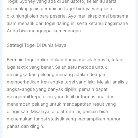
Togel Sydney yang ada di Jeniustoto, selain itu serta
mencakup jenis permainan togel lainnya yang bisa
dikunjungi oleh para peserta. Ayo mari eksplorasi bersama
alam menarik dari togel daring ini serta ketahui bagaimana
Anda bisa menggapai kemenangan.
Strategi Togel Di Dunia Maya
Bermain togel online bukan hanya masalah nasib, tetapi
juga taktik yang benar. Salah satu metode untuk
meningkatkan peluang menang adalah dengan
memperhatikan tren angka togel yang lalu. Melalui analisis
angka-angka yang banyak dipilih, pemain dapat
mengambil keputusan yang lebih informasional dan
menambah peluang untuk mendapatkan result yang
diinginkan. Misalnya, di platform ini, pemain bisa
menemukan fungsi statistik yang menampilkan nomor
panas dan dingin.