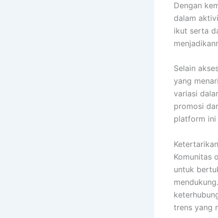
Dengan kemu
dalam aktiv
ikut serta d
menjadikann
Selain akse
yang menarik
variasi dal
promosi dar
platform in
Ketertarika
Komunitas o
untuk bertu
mendukung. 
keterhubung
trens yang 