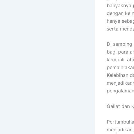
banyaknya p
dengan kein
hanya sebag
serta mend
Di samping 
bagi para a
kembali, at
pemain akan 
Kelebihan d
menjadikann
pengalaman
Geliat dan K
Pertumbuhan
menjadikan 