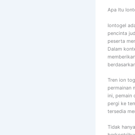
Apa Itu Ion
Iontogel ad
pencinta ju
peserta me
Dalam konte
memberikan 
berdasarkan
Tren ion to
permainan m
ini, pemain
pergi ke te
tersedia me
Tidak hanya
berkontribu