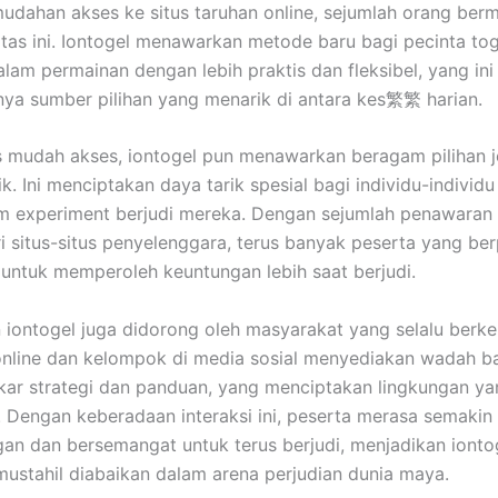
dahan akses ke situs taruhan online, sejumlah orang bermu
itas ini. Iontogel menawarkan metode baru bagi pecinta tog
alam permainan dengan lebih praktis dan fleksibel, yang ini
ya sumber pilihan yang menarik di antara kes繁繁 harian.
s mudah akses, iontogel pun menawarkan beragam pilihan 
. Ini menciptakan daya tarik spesial bagi individu-individu
am experiment berjudi mereka. Dengan sejumlah penawaran 
i situs-situs penyelenggara, terus banyak peserta yang be
i untuk memperoleh keuntungan lebih saat berjudi.
n iontogel juga didorong oleh masyarakat yang selalu berk
nline dan kelompok di media sosial menyediakan wadah b
kar strategi dan panduan, yang menciptakan lingkungan ya
Dengan keberadaan interaksi ini, peserta merasa semakin
an dan bersemangat untuk terus berjudi, menjadikan ionto
mustahil diabaikan dalam arena perjudian dunia maya.