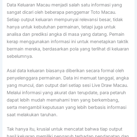
Data Keluaran Macau menjadi salah satu informasi yang
sangat dicari oleh beberapa penggemar Toto Macau.
Setiap output keluaran mempunyai relevansi besar, tidak
hanya untuk kebutuhan permainan, tetapi juga untuk
analisa dan prediksi angka di masa yang datang. Pemain
kerap menggunakan informasi ini untuk menetapkan taktik
bermain mereka, berdasarkan pola yang terlihat di keluaran
sebelumnya.
Asal data keluaran biasanya diberikan secara formal oleh
penyelenggara permainan. Data ini memuat tanggal, angka
yang muncul, dan output dari setiap sesi Live Draw Macau.
Melalui informasi yang akurat dan terupdate, para petaruh
dapat lebih mudah memahami tren yang berkembang,
serta mengambil keputusan yang lebih berbasis informasi
saat melakukan taruhan.
Tak hanya itu, krusial untuk mencatat bahwa tiap output
hasil keluaran memiliki pengaruh terhadap pendapatan dan