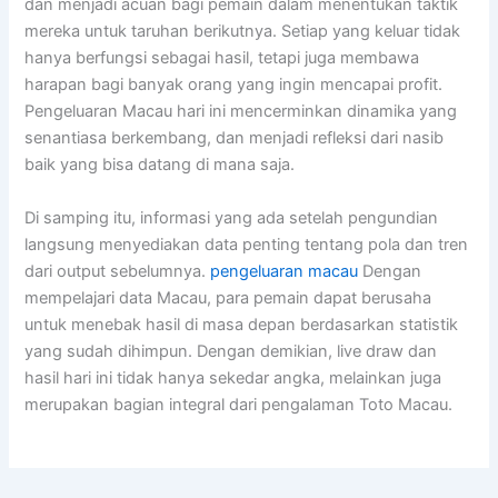
dan menjadi acuan bagi pemain dalam menentukan taktik
mereka untuk taruhan berikutnya. Setiap yang keluar tidak
hanya berfungsi sebagai hasil, tetapi juga membawa
harapan bagi banyak orang yang ingin mencapai profit.
Pengeluaran Macau hari ini mencerminkan dinamika yang
senantiasa berkembang, dan menjadi refleksi dari nasib
baik yang bisa datang di mana saja.
Di samping itu, informasi yang ada setelah pengundian
langsung menyediakan data penting tentang pola dan tren
dari output sebelumnya.
pengeluaran macau
Dengan
mempelajari data Macau, para pemain dapat berusaha
untuk menebak hasil di masa depan berdasarkan statistik
yang sudah dihimpun. Dengan demikian, live draw dan
hasil hari ini tidak hanya sekedar angka, melainkan juga
merupakan bagian integral dari pengalaman Toto Macau.