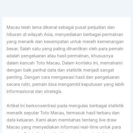
Skip
to
content
Macau telah lama dikenal sebagai pusat perjudian dan
hiburan di wilayah Asia, menyediakan berbagai permainan
yang menarik dan kesempatan untuk meraih kemenangan
besar. Salah satu yang paling dinantikan oleh para pemain
adalah pengeluaran atau hasil permainan, khususnya
dalam kancah Toto Macau. Dalam konteks ini, memahami
dengan baik perihal data dan statistik menjadi sangat
penting. Dengan cara mengawasi hasil dan pengeluaran
secara rutin, pemain bisa mengambil keputusan yang lebih
informasional dan strategis.
Artikel ini berkonsentrasi pada mengulas berbagai statistik
menarik seputar Toto Macau, termasuk hasil terbaru dan
data keluaran. Kami akan membahas tentang live draw
Macau yang menyediakan informasi real-time untuk para