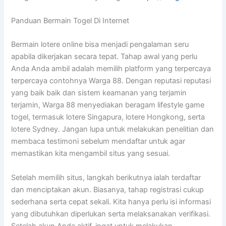
Panduan Bermain Togel Di Internet
Bermain lotere online bisa menjadi pengalaman seru
apabila dikerjakan secara tepat. Tahap awal yang perlu
Anda Anda ambil adalah memilih platform yang terpercaya
terpercaya contohnya Warga 88. Dengan reputasi reputasi
yang baik baik dan sistem keamanan yang terjamin
terjamin, Warga 88 menyediakan beragam lifestyle game
togel, termasuk lotere Singapura, lotere Hongkong, serta
lotere Sydney. Jangan lupa untuk melakukan penelitian dan
membaca testimoni sebelum mendaftar untuk agar
memastikan kita mengambil situs yang sesuai.
Setelah memilih situs, langkah berikutnya ialah terdaftar
dan menciptakan akun. Biasanya, tahap registrasi cukup
sederhana serta cepat sekali. Kita hanya perlu isi informasi
yang dibutuhkan diperlukan serta melaksanakan verifikasi.
Setelah akun Anda aktif, ingat untuk melakukan