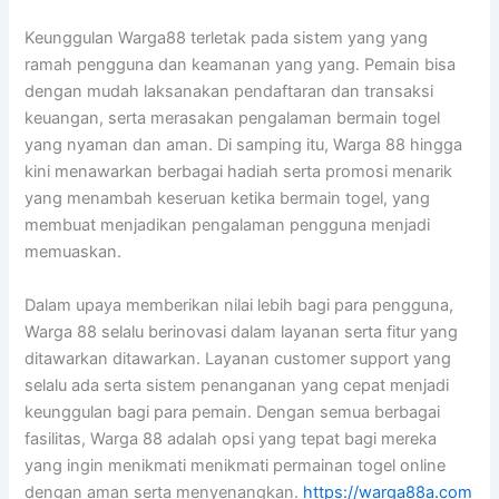
Keunggulan Warga88 terletak pada sistem yang yang
ramah pengguna dan keamanan yang yang. Pemain bisa
dengan mudah laksanakan pendaftaran dan transaksi
keuangan, serta merasakan pengalaman bermain togel
yang nyaman dan aman. Di samping itu, Warga 88 hingga
kini menawarkan berbagai hadiah serta promosi menarik
yang menambah keseruan ketika bermain togel, yang
membuat menjadikan pengalaman pengguna menjadi
memuaskan.
Dalam upaya memberikan nilai lebih bagi para pengguna,
Warga 88 selalu berinovasi dalam layanan serta fitur yang
ditawarkan ditawarkan. Layanan customer support yang
selalu ada serta sistem penanganan yang cepat menjadi
keunggulan bagi para pemain. Dengan semua berbagai
fasilitas, Warga 88 adalah opsi yang tepat bagi mereka
yang ingin menikmati menikmati permainan togel online
dengan aman serta menyenangkan.
https://warga88a.com