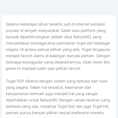
Skip
to
content
Selama beberapa tahun terakhir, judi di internet semakin
populer di tengah masyarakat. Salah satu platform yang
banyak diperbincangkan adalah situs Rakyat4D, yang
menyediakan berbagai jenis permainan togel dari berbagai
negara. Di antara semua pilihan yang ada, Togel Singapura
menjadi favorit utama di kalangan banyak pemain. Dengan
berbagai keunggulan yang ditawarkannya, tidak heran jika
game ini menjadi salah satu pilihan favorit.
Togel SGP dikenal dengan sistem yang terbuka dan hasil
yang segera. Selain hal tersebut, keamanan dan
kenyamanan bermain juga menjadi hal yang sangat
diperhatikan untuk Rakyat4D. Dengan variasi taruhan yang
berbeda yang ada, misalnya Togel Sdy dan juga Togel HK,
pemain punya banyak pilihan sesuai preferensi mereka.