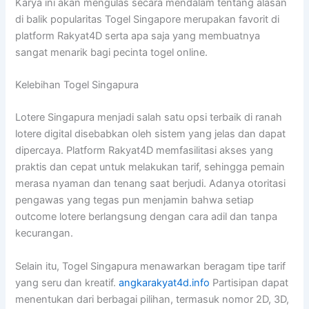
Karya ini akan mengulas secara mendalam tentang alasan
di balik popularitas Togel Singapore merupakan favorit di
platform Rakyat4D serta apa saja yang membuatnya
sangat menarik bagi pecinta togel online.
Kelebihan Togel Singapura
Lotere Singapura menjadi salah satu opsi terbaik di ranah
lotere digital disebabkan oleh sistem yang jelas dan dapat
dipercaya. Platform Rakyat4D memfasilitasi akses yang
praktis dan cepat untuk melakukan tarif, sehingga pemain
merasa nyaman dan tenang saat berjudi. Adanya otoritasi
pengawas yang tegas pun menjamin bahwa setiap
outcome lotere berlangsung dengan cara adil dan tanpa
kecurangan.
Selain itu, Togel Singapura menawarkan beragam tipe tarif
yang seru dan kreatif.
angkarakyat4d.info
Partisipan dapat
menentukan dari berbagai pilihan, termasuk nomor 2D, 3D,