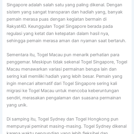
Singapore adalah salah satu yang paling dikenal. Dengan
sistem yang sangat transparan dan hadiah yang, banyak
pemain merasa puas dengan kegiatan bermain di
Rakyat4D. Keunggulan Togel Singapore berada pada
regulasi yang ketat dan ketepatan dalam hasil nya,
sehingga pemain merasa aman dan nyaman saat bertaruh.
Sementara itu, Togel Macau pun menarik perhatian para
penggemar. Meskipun tidak sekenal Togel Singapore, Togel
Macau menawarkan variasi permainan berupa lain dan
sering kali memiliki hadiah yang lebih besar. Pemain yang
ingin mencari alternatif dari Togel Singapore sering kali
migrasi ke Togel Macau untuk mencoba keberuntungan
sendiri, merasakan pengalaman dan suasana permainan
yang unik.
Di samping itu, Togel Sydney dan Togel Hongkong pun
mempunyai peminat masing-masing. Togel Sydney dikenal
karena waktu pengundian yang lebih fleksibel dan