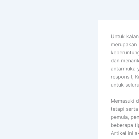
Skip
to
content
Untuk kalan
merupakan p
keberuntung
dan menarik
antarmuka y
responsif,
untuk selur
Memasuki du
tetapi sert
pemula, pen
beberapa t
Artikel ini