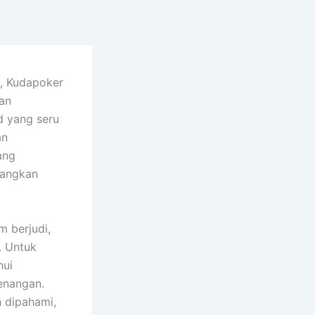
e, Kudapoker
an
d yang seru
an
ang
nangkan
 berjudi,
. Untuk
hui
enangan.
 dipahami,