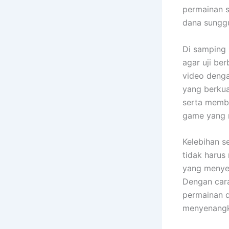
permainan s
dana sungg
Di samping
agar uji ber
video denga
yang berkua
serta membu
game yang m
Kelebihan s
tidak harus
yang menyed
Dengan cara
permainan d
menyenangk