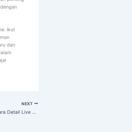
 dengan
e. Ikut
aman
ru dan
dalam
jal
NEXT
Menguraikan Secara Detail Live Draw HK: Taktik Untuk Menang Togel Hongkong