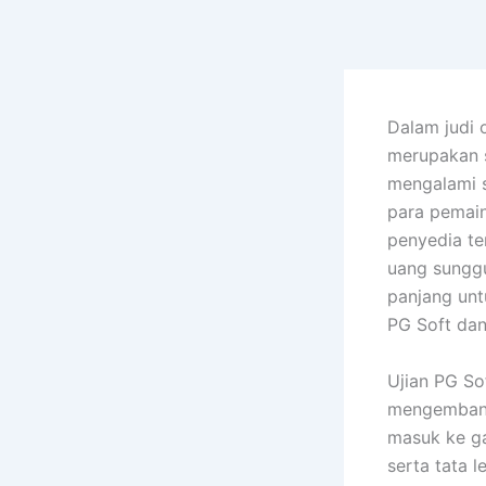
Skip
to
content
Dalam judi
merupakan s
mengalami s
para pemain
penyedia te
uang sunggu
panjang unt
PG Soft dan
Ujian PG So
mengembang
masuk ke ga
serta tata 