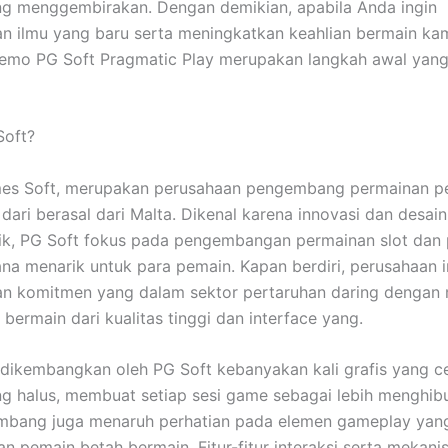
g menggembirakan. Dengan demikian, apabila Anda ingin
 ilmu yang baru serta meningkatkan keahlian bermain ka
demo PG Soft Pragmatic Play merupakan langkah awal yang
Soft?
es Soft, merupakan perusahaan pengembang permainan p
l dari berasal dari Malta. Dikenal karena innovasi dan desai
ik, PG Soft fokus pada pengembangan permainan slot dan
na menarik untuk para pemain. Kapan berdiri, perusahaan i
n komitmen yang dalam sektor pertaruhan daring dengan
bermain dari kualitas tinggi dan interface yang.
ikembangkan oleh PG Soft kebanyakan kali grafis yang c
g halus, membuat setiap sesi game sebagai lebih menghibur.
mbang juga menaruh perhatian pada elemen gameplay yan
 pemain betah bermain. Fitur-fitur interaksi serta mekani