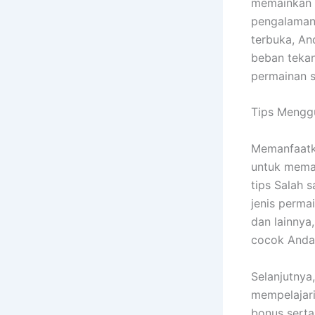
memainkan
pengalaman 
terbuka, An
beban teka
permainan s
Tips Meng
Memanfaatk
untuk memah
tips Salah 
jenis perma
dan lainny
cocok Anda
Selanjutnya
mempelajari 
bonus serta