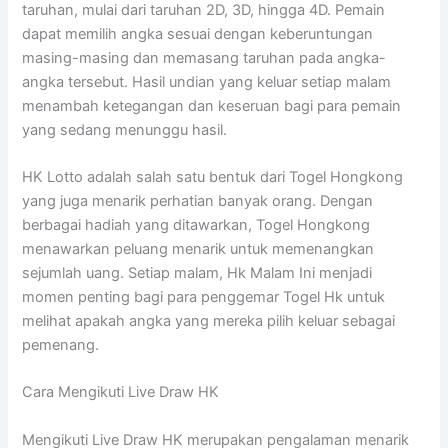
taruhan, mulai dari taruhan 2D, 3D, hingga 4D. Pemain
dapat memilih angka sesuai dengan keberuntungan
masing-masing dan memasang taruhan pada angka-
angka tersebut. Hasil undian yang keluar setiap malam
menambah ketegangan dan keseruan bagi para pemain
yang sedang menunggu hasil.
HK Lotto adalah salah satu bentuk dari Togel Hongkong
yang juga menarik perhatian banyak orang. Dengan
berbagai hadiah yang ditawarkan, Togel Hongkong
menawarkan peluang menarik untuk memenangkan
sejumlah uang. Setiap malam, Hk Malam Ini menjadi
momen penting bagi para penggemar Togel Hk untuk
melihat apakah angka yang mereka pilih keluar sebagai
pemenang.
Cara Mengikuti Live Draw HK
Mengikuti Live Draw HK merupakan pengalaman menarik