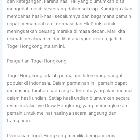
dan ketegangan, karena hasil Hk yang diumumkan bisa
mengubah nasib seseorang dalam sekejap. Kami juga akan
membahas hasil-hasil sebelumnya dan bagaimana pemain
dapat memanfaatkan informasi dari Hk Pools untuk
meningkatkan peluang mereka di masa depan. Mari kita
nikmati perjalanan ini dan lihat apa yang akan terjadi di
Togel Hongkong malam ini.
Pengertian Togel Hongkong
Togel Hongkong adalah permainan lotere yang sangat
populer di Indonesia. Dalam permainan ini, pemain dapat
memasang taruhan pada angka tertentu yang akan muncul
dalam hasil undian. Setiap hasil undian diumumkan secara
resmi melalui Live Draw Hongkong, yang memungkinkan
pemain untuk melihat hasilnya secara langsung dan
transparan.
Permainan Togel Hongkong memiliki beragam jenis