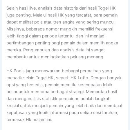
Selain hasil live, analisis data historis dari hasil Togel HK
juga penting. Melalui hasil HK yang tercatat, para pemain
dapat melihat pola atau tren angka yang sering muncul.
Misalnya, beberapa nomor mungkin memiliki frekuensi
lebih tinggi dalam periode tertentu, dan ini menjadi
pertimbangan penting bagi pemain dalam memilih angka
mereka. Pengumpulan dan analisis data ini sangat
membantu untuk meningkatkan peluang menang.
HK Pools juga menawarkan berbagai permainan yang
menarik selain Togel HK, seperti HK Lotto. Dengan banyak
opsi yang tersedia, pemain memiliki kesempatan lebih
besar untuk mencoba berbagai strategi. Memantau hasil
dan menganalisis statistik permainan adalah langkah
krusial untuk menjadi pemain yang lebih baik dan membuat
keputusan yang lebih informasi pada setiap sesi taruhan,
termasuk Hk malam ini.