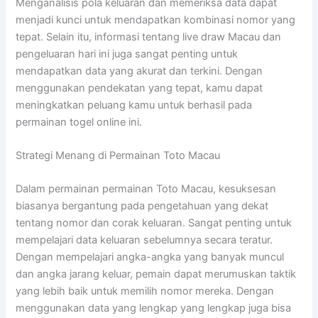
Menganalisis pola keluaran dan memeriksa data dapat
menjadi kunci untuk mendapatkan kombinasi nomor yang
tepat. Selain itu, informasi tentang live draw Macau dan
pengeluaran hari ini juga sangat penting untuk
mendapatkan data yang akurat dan terkini. Dengan
menggunakan pendekatan yang tepat, kamu dapat
meningkatkan peluang kamu untuk berhasil pada
permainan togel online ini.
Strategi Menang di Permainan Toto Macau
Dalam permainan permainan Toto Macau, kesuksesan
biasanya bergantung pada pengetahuan yang dekat
tentang nomor dan corak keluaran. Sangat penting untuk
mempelajari data keluaran sebelumnya secara teratur.
Dengan mempelajari angka-angka yang banyak muncul
dan angka jarang keluar, pemain dapat merumuskan taktik
yang lebih baik untuk memilih nomor mereka. Dengan
menggunakan data yang lengkap yang lengkap juga bisa