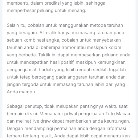
membantu dalam prediksi yang lebih, sehingga
memperbesar peluang untuk menang.
Selain itu, cobalah untuk menggunakan metode taruhan
yang beragam. Alih-alih hanya memasang taruhan pada
sebuah kombinasi angka, cobalah untuk menyebarkan
taruhan anda di beberapa nomor atau meskipun kolom
yang berbeda. Taktik ini dapat membesarkan peluang anda
untuk mendapatkan hasil positif, meskipun kemungkinan
dengan jumlah hadiah yang lebih rendah sedikit. Ingatlah
untuk tetap berpegang pada anggaran taruhan anda dan
jangan tergoda untuk memasang taruhan lebih dari yang
Anda mampu.
Sebagai penutup, tidak melupakan pentingnya waktu saat
bermain di sini. Memahami jadwal pengeluaran Toto Macau
dan melihat live draw dapat memberikan anda keuntungan.
Dengan mendampingi permainan anda dengan informasi
terbaru tentang result, Anda dapat lebih cepat menentukan