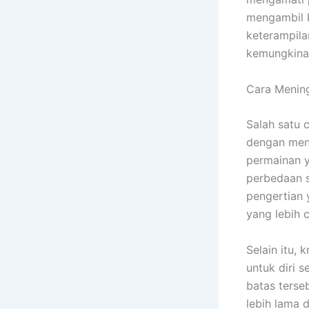
mengambil k
keterampila
kemungkina
Cara Menin
Salah satu 
dengan meng
permainan y
perbedaan s
pengertian
yang lebih 
Selain itu,
untuk diri 
batas terse
lebih lama 