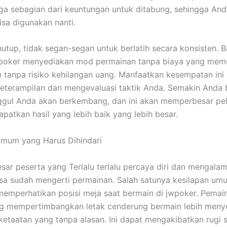
a sebagian dari keuntungan untuk ditabung, sehingga And
isa digunakan nanti.
utup, tidak segan-segan untuk berlatih secara konsisten. 
wpoker menyediakan mod permainan tanpa biaya yang mem
n tanpa risiko kehilangan uang. Manfaatkan kesempatan ini
terampilan dan mengevaluasi taktik Anda. Semakin Anda be
ggul Anda akan berkembang, dan ini akan memperbesar pe
patkan hasil yang lebih baik yang lebih besar.
Umum yang Harus Dihindari
sar peserta yang Terlalu terlalu percaya diri dan mengalam
a sudah mengerti permainan. Salah satunya kesilapan um
emperhatikan posisi meja saat bermain di jwpoker. Pemai
ng mempertimbangkan letak cenderung bermain lebih meny
etaatan yang tanpa alasan. Ini dapat mengakibatkan rugi 