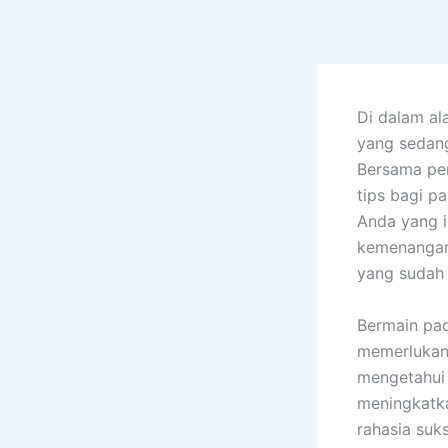
Skip
to
content
Di dalam al
yang sedang
Bersama pe
tips bagi 
Anda yang i
kemenangan 
yang sudah 
Bermain pad
memerlukan 
mengetahui 
meningkatka
rahasia suk