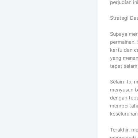
perjudian ini
Strategi Da
Supaya mera
permainan. 
kartu dan c
yang menan
tepat selam
Selain itu,
menyusun ba
dengan tepa
mempertahan
keseluruhan
Terakhir, m
mengamati p