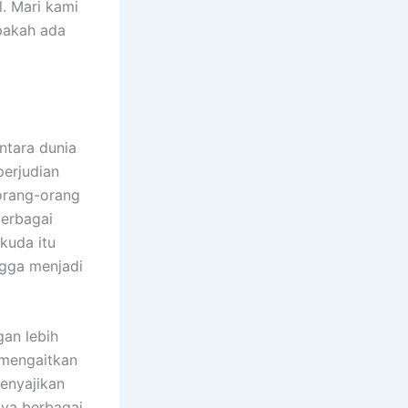
. Mari kami
apakah ada
ntara dunia
erjudian
 orang-orang
erbagai
kuda itu
ngga menjadi
an lebih
 mengaitkan
enyajikan
ya berbagai