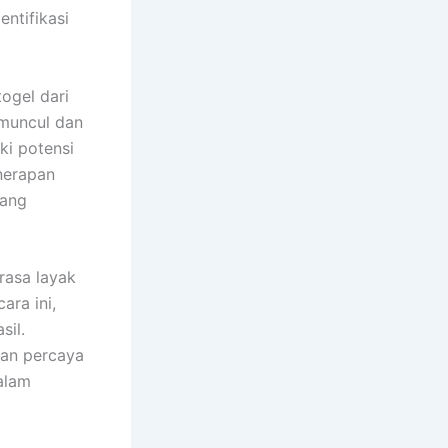
ntifikasi
ogel dari
 muncul dan
ki potensi
nerapan
yang
rasa layak
ara ini,
il.
ipan percaya
alam