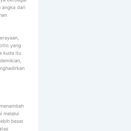
 angka dari
nan
perayaan,
otto yang
a kuda itu
demikian,
enghadirkan
k menambah
i melalui
ebih besar
atas