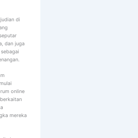
judian di
yang
 seputar
a, dan juga
 sebagai
enangan.
am
mulai
rum online
berkaitan
pa
ngka mereka