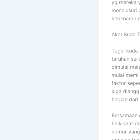
yg mereka 
menelusuri 
kebenaran d
Akar Kuda T
Togel kuda 
taruhan ser
dimulai mela
mulai memi
faktor sepe
juga diangg
bagian dari
Bersamaan d
baik saat r
nomor yang
ramalan te