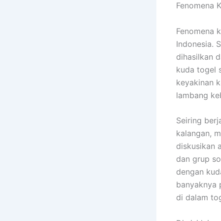
Fenomena K
Fenomena ku
Indonesia.
dihasilkan 
kuda togel 
keyakinan k
lambang ke
Seiring ber
kalangan, m
diskusikan
dan grup so
dengan kuda
banyaknya 
di dalam to