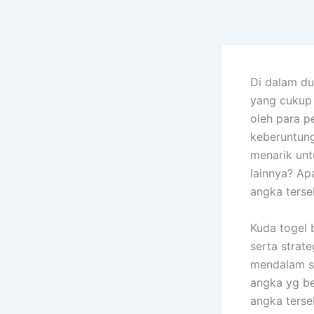
Skip
to
content
Di dalam du
yang cukup p
oleh para 
keberuntung
menarik unt
lainnya? Ap
angka terse
Kuda togel
serta strat
mendalam s
angka yg be
angka terse