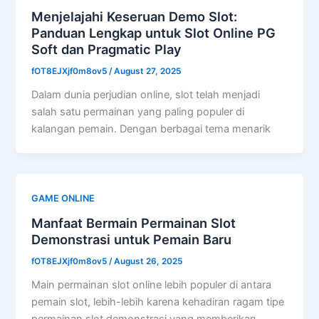
Menjelajahi Keseruan Demo Slot:
Panduan Lengkap untuk Slot Online PG
Soft dan Pragmatic Play
fOT8EJXjf0m8ov5
/
August 27, 2025
Dalam dunia perjudian online, slot telah menjadi
salah satu permainan yang paling populer di
kalangan pemain. Dengan berbagai tema menarik
GAME ONLINE
Manfaat Bermain Permainan Slot
Demonstrasi untuk Pemain Baru
fOT8EJXjf0m8ov5
/
August 26, 2025
Main permainan slot online lebih populer di antara
pemain slot, lebih-lebih karena kehadiran ragam tipe
permainan slot demonstrasi yang memberikan