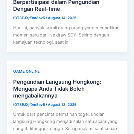
Berpartisipasi dalam Pengundian
Dengan Real-time
fOT8EJXjf0m8ov5
/
August 14, 2025
Hari ini, banyak sekali orang orang yang menantikan
momen seru dari live draw SDY. Seiring dengan
kemajuan teknologi, saat ini
GAME ONLINE
Pengundian Langsung Hongkong:
Mengapa Anda Tidak Boleh
mengabaikannya
fOT8EJXjf0m8ov5
/
August 13, 2025
Untuk para pencinta permainan togel, undian
langsung Hongkong menjadi salah satu acara yang
sangat ditunggu-tunggu. Setiap malam, saat setiap