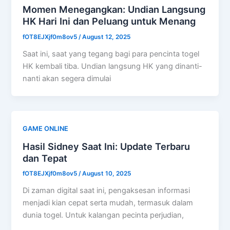
Momen Menegangkan: Undian Langsung
HK Hari Ini dan Peluang untuk Menang
fOT8EJXjf0m8ov5
/
August 12, 2025
Saat ini, saat yang tegang bagi para pencinta togel
HK kembali tiba. Undian langsung HK yang dinanti-
nanti akan segera dimulai
GAME ONLINE
Hasil Sidney Saat Ini: Update Terbaru
dan Tepat
fOT8EJXjf0m8ov5
/
August 10, 2025
Di zaman digital saat ini, pengaksesan informasi
menjadi kian cepat serta mudah, termasuk dalam
dunia togel. Untuk kalangan pecinta perjudian,