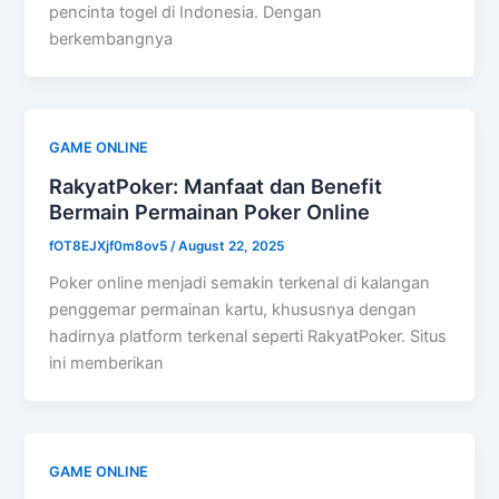
pencinta togel di Indonesia. Dengan
berkembangnya
GAME ONLINE
RakyatPoker: Manfaat dan Benefit
Bermain Permainan Poker Online
fOT8EJXjf0m8ov5
/
August 22, 2025
Poker online menjadi semakin terkenal di kalangan
penggemar permainan kartu, khususnya dengan
hadirnya platform terkenal seperti RakyatPoker. Situs
ini memberikan
GAME ONLINE