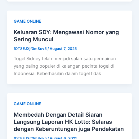
GAME ONLINE
Keluaran SDY: Mengawasi Nomor yang
Sering Muncul
fOT8EJXjf0m8ov5
/
August 7, 2025
Togel Sidney telah menjadi salah satu permainan
yang paling populer di kalangan pecinta togel di
Indonesia. Keberhasilan dalam togel tidak
GAME ONLINE
Membedah Dengan Detail Siaran
Langsung Laporan HK Lotto: Selaras
dengan Keberuntungan juga Pendekatan
fOT8EJXjf0m8ov5
/
August 6, 2025