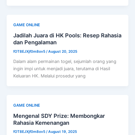
GAME ONLINE
Jadilah Juara di HK Pools: Resep Rahasia
dan Pengalaman
fOT8EJXjf0m8ov5
/
August 20, 2025
Dalam alam permainan togel, sejumlah orang yang
ingin impi untuk menjadi juara, terutama di Hasil
Keluaran HK. Melalui prosedur yang
GAME ONLINE
Mengenal SDY Prize: Membongkar
Rahasia Kemenangan
fOT8EJXjf0m8ov5
/
August 19, 2025