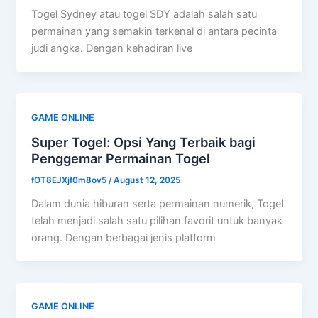
Togel Sydney atau togel SDY adalah salah satu
permainan yang semakin terkenal di antara pecinta
judi angka. Dengan kehadiran live
GAME ONLINE
Super Togel: Opsi Yang Terbaik bagi
Penggemar Permainan Togel
fOT8EJXjf0m8ov5
/
August 12, 2025
Dalam dunia hiburan serta permainan numerik, Togel
telah menjadi salah satu pilihan favorit untuk banyak
orang. Dengan berbagai jenis platform
GAME ONLINE