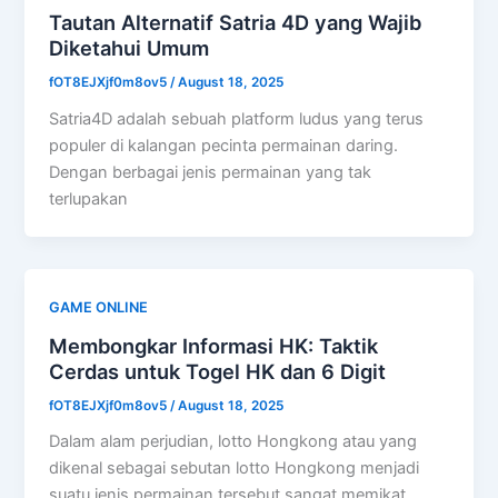
Tautan Alternatif Satria 4D yang Wajib
Diketahui Umum
fOT8EJXjf0m8ov5
/
August 18, 2025
Satria4D adalah sebuah platform ludus yang terus
populer di kalangan pecinta permainan daring.
Dengan berbagai jenis permainan yang tak
terlupakan
GAME ONLINE
Membongkar Informasi HK: Taktik
Cerdas untuk Togel HK dan 6 Digit
fOT8EJXjf0m8ov5
/
August 18, 2025
Dalam alam perjudian, lotto Hongkong atau yang
dikenal sebagai sebutan lotto Hongkong menjadi
suatu jenis permainan tersebut sangat memikat