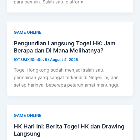
para pemain. Salah satu platform
GAME ONLINE
Pengundian Langsung Togel HK: Jam
Berapa dan Di Mana Melihatnya?
fOT8EJXjf0m8ov5
/
August 4, 2025
Togel Hongkong sudah menjadi salah satu
permainan yang sangat terkenal di Negeri ini, dan
setiap harinya, beberapa petaruh amat menunggu
GAME ONLINE
HK Hari Ini: Berita Togel HK dan Drawing
Langsung