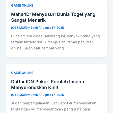
GAME ONLINE
Maha4D: Menyusuri Dunia Togel yang
Sangat Menarik
fOT8EJXjf0m8ov5
/
August 17, 2025
Di dalam era digital sekarang ini, banyak orang yang
tertarik tertarik untuk menjelajahi ranah perjudian
online. Salah satu tempat yang
GAME ONLINE
Daftar IDN Poker: Peroleh Insentif
Menyeronokkan Kini!
fOT8EJXjf0m8ov5
/
August 17, 2025
sudah berpengalaman, Jeniuspoker menyediakan
lingkungan yg menyenangkan pengguna bagi