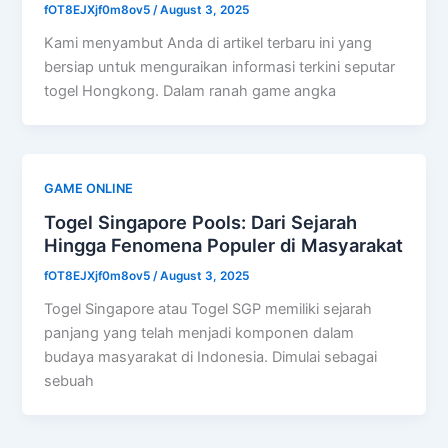
fOT8EJXjf0m8ov5
/
August 3, 2025
Kami menyambut Anda di artikel terbaru ini yang
bersiap untuk menguraikan informasi terkini seputar
togel Hongkong. Dalam ranah game angka
GAME ONLINE
Togel Singapore Pools: Dari Sejarah
Hingga Fenomena Populer di Masyarakat
fOT8EJXjf0m8ov5
/
August 3, 2025
Togel Singapore atau Togel SGP memiliki sejarah
panjang yang telah menjadi komponen dalam
budaya masyarakat di Indonesia. Dimulai sebagai
sebuah