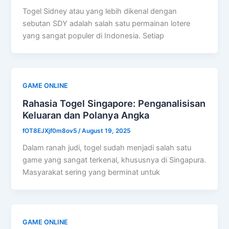
Togel Sidney atau yang lebih dikenal dengan
sebutan SDY adalah salah satu permainan lotere
yang sangat populer di Indonesia. Setiap
GAME ONLINE
Rahasia Togel Singapore: Penganalisisan
Keluaran dan Polanya Angka
fOT8EJXjf0m8ov5
/
August 19, 2025
Dalam ranah judi, togel sudah menjadi salah satu
game yang sangat terkenal, khususnya di Singapura.
Masyarakat sering yang berminat untuk
GAME ONLINE