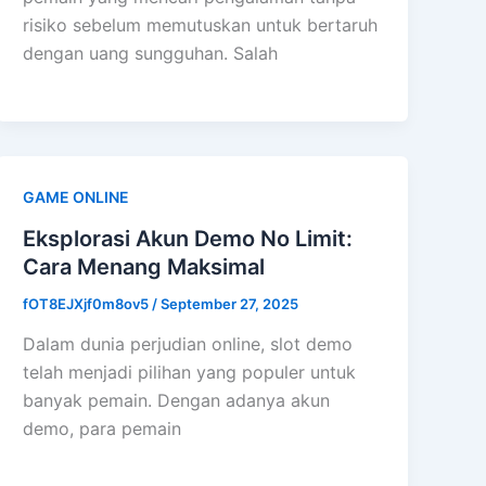
risiko sebelum memutuskan untuk bertaruh
dengan uang sungguhan. Salah
GAME ONLINE
Eksplorasi Akun Demo No Limit:
Cara Menang Maksimal
fOT8EJXjf0m8ov5
/
September 27, 2025
Dalam dunia perjudian online, slot demo
telah menjadi pilihan yang populer untuk
banyak pemain. Dengan adanya akun
demo, para pemain