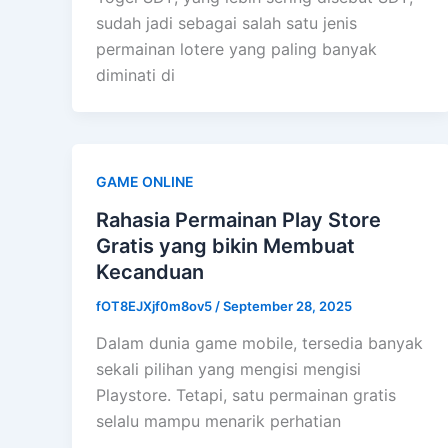
sudah jadi sebagai salah satu jenis
permainan lotere yang paling banyak
diminati di
GAME ONLINE
Rahasia Permainan Play Store
Gratis yang bikin Membuat
Kecanduan
fOT8EJXjf0m8ov5
/
September 28, 2025
Dalam dunia game mobile, tersedia banyak
sekali pilihan yang mengisi mengisi
Playstore. Tetapi, satu permainan gratis
selalu mampu menarik perhatian