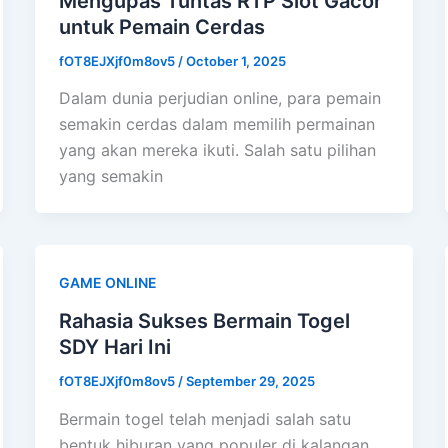
Mengupas Tuntas RTP Slot Gacor
untuk Pemain Cerdas
fOT8EJXjf0m8ov5
/
October 1, 2025
Dalam dunia perjudian online, para pemain
semakin cerdas dalam memilih permainan
yang akan mereka ikuti. Salah satu pilihan
yang semakin
GAME ONLINE
Rahasia Sukses Bermain Togel
SDY Hari Ini
fOT8EJXjf0m8ov5
/
September 29, 2025
Bermain togel telah menjadi salah satu
bentuk hiburan yang populer di kalangan