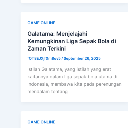
GAME ONLINE
Galatama: Menjelajahi
Kemungkinan Liga Sepak Bola di
Zaman Terkini
fOT8EJXjf0m8ov5
/
September 26, 2025
Istilah Galatama, yang istilah yang erat
kaitannya dalam liga sepak bola utama di
Indonesia, membawa kita pada perenungan
mendalam tentang
GAME ONLINE