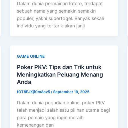
Dalam dunia permainan lotere, terdapat
sebuah nama yang semakin semakin
populer, yakni supertogel. Banyak sekali
individu yang tertarik akan janji
GAME ONLINE
Poker PKV: Tips dan Trik untuk
Meningkatkan Peluang Menang
Anda
fOT8EJXjf0m8ov5
/
September 19, 2025
Dalam dunia perjudian online, poker PKV
telah menjadi salah satu pilihan utama bagi
para pemain yang ingin meraih
kemenangan dan